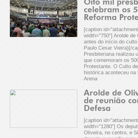
Oito mil presb
celebram os 
Reforma Prote
[caption id="attachmen
width="750"] Arolde de
antes do início do cult
Paulo Cesar Vieira)[/cap
Presbiteriana realizou
que comemoram os 500
Protestante. O Culto d
histórica aconteceu na 
Arena
Arolde de Oliv
de reunião co
Defesa
[caption id="attachmen
width="1280"] Os deput
Oliveira, no centro, e 