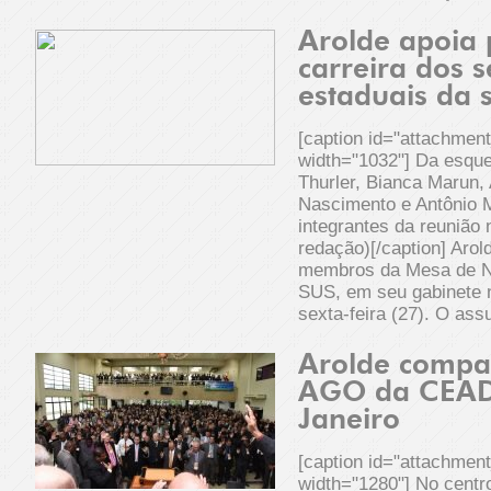
Arolde apoia 
carreira dos s
estaduais da 
[caption id="attachmen
width="1032"] Da esquer
Thurler, Bianca Marun, 
Nascimento e Antônio 
integrantes da reunião 
redação)[/caption] Arol
membros da Mesa de N
SUS, em seu gabinete n
sexta-feira (27). O assu
Arolde compa
AGO da CEAD
Janeiro
[caption id="attachmen
width="1280"] No centro