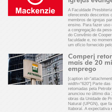
igrejas evangé
A Faculdade Presbiteri
oferecendo descontos 
membros de igrejas parc
ensino. Para fazer uso 
a congregação da pesso
do Convênio de Cooper
faculdade e, no moment
um ofício fornecido pe
Comperj reto
mais de 20 mi
emprego
[caption id="attachmen
width="620"] Parte das
retomadas pela Petrobr
anunciou no último dia
obras da Unidade de P
Natural (UPGN), que fa
Itaboraí. A expectativa