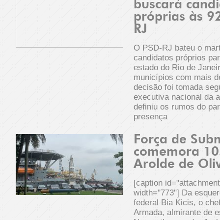
buscará candi
próprias às 9
RJ
O PSD-RJ bateu o marte
candidatos próprios par
estado do Rio de Janei
municípios com mais de 
decisão foi tomada seg
executiva nacional da 
definiu os rumos do pa
presença
Força de Sub
comemora 10
Arolde de Oli
[caption id="attachmen
width="773"] Da esquer
federal Bia Kicis, o ch
Armada, almirante de e