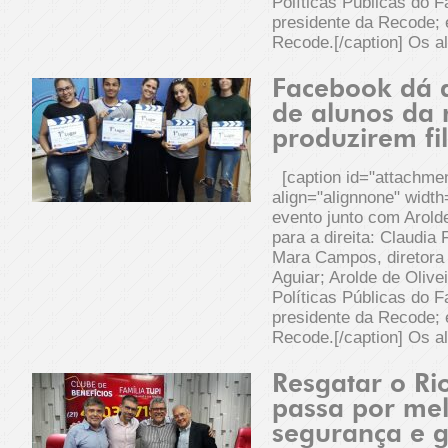
Políticas Públicas do 
presidente da Recode; e
Recode.[/caption] Os a
Facebook dá a
de alunos da 
produzirem fi
[caption id="attachme
align="alignnone" widt
evento junto com Arold
para a direita: Claudia
Mara Campos, diretora 
Aguiar; Arolde de Olive
Políticas Públicas do 
presidente da Recode; e
Recode.[/caption] Os a
Resgatar o Ri
passa por me
segurança e 