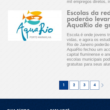
mil empregos diretos, i
Escolas da re
poderão levar
AquaRio de g
Escola é onde jovens 
vidas, e agora os estu
Rio de Janeiro poderão
AquaRio fechou um aco
capital fluminense e a
escolas municipais pod
gratuitas para seus al
1
2
3
4