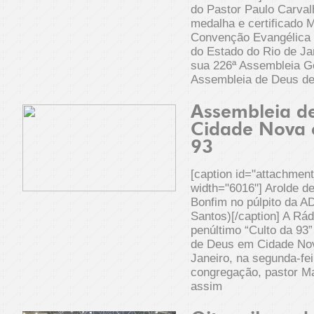
do Pastor Paulo Carval
medalha e certificado M
Convenção Evangélica
do Estado do Rio de Jan
sua 226ª Assembleia Ger
Assembleia de Deus de
Assembleia d
Cidade Nova c
93
[caption id="attachmen
width="6016"] Arolde de
Bonfim no púlpito da 
Santos)[/caption] A Rá
penúltimo “Culto da 93
de Deus em Cidade Nov
Janeiro, na segunda-feir
congregação, pastor Ma
assim