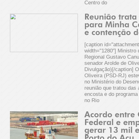
Centro do
Reunião trata
para Minha C
e contenção d
[caption id="attachmen
width="1280"] Ministro
Regional Gustavo Canut
senador Arolde de Olive
Divulgação)[/caption] 
Oliveira (PSD-RJ) estev
no Ministério do Desen
reunião que tratou das
encosta e do programa
no Rio
Acordo entre
Federal e em
gerar 13 mil
Porto do Açu