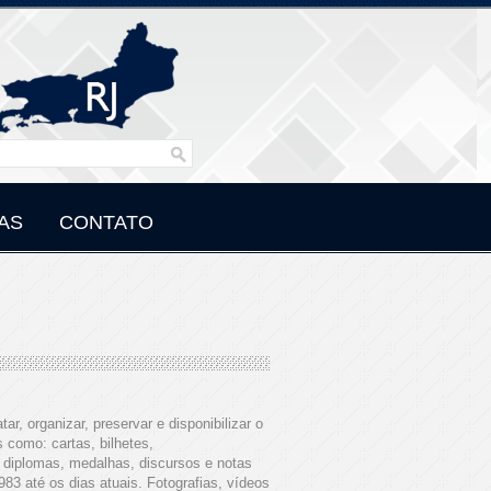
AS
CONTATO
tar, organizar, preservar e disponibilizar o
 como: cartas, bilhetes,
, diplomas, medalhas, discursos e notas
83 até os dias atuais. Fotografias, vídeos