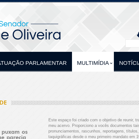
ATUAÇÃO PARLAMENTAR
MULTIMÍDIA
NOTÍCI
DE
Este espaço foi criado com o objetivo de reunir, tra
meu acervo. Proporciono a vocês documentos tais
pronunciamentos, rascunhos, reportagens, títulos
e puxam os
taquigráficas desde o meu primeiro mandato em 19
ue parecia