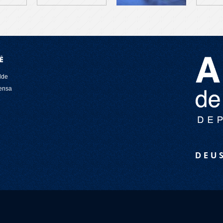
Ê
lde
rensa
DEU