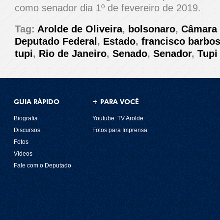
como senador dia 1º de fevereiro de 2019.
Tag:
Arolde de Oliveira
,
bolsonaro
,
Câmara 
Deputado Federal
,
Estado
,
francisco barbo
tupi
,
Rio de Janeiro
,
Senado
,
Senador
,
Tupi
GUIA RÁPIDO
+ PARA VOCÊ
Biografia
Youtube: TV Arolde
Discursos
Fotos para Imprensa
Fotos
Vídeos
Fale com o Deputado