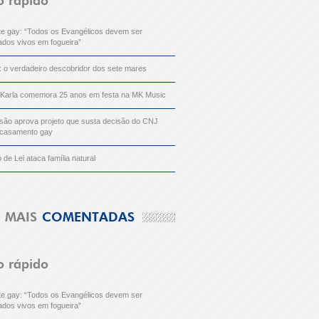
o rápido
nte gay: “Todos os Evangélicos devem ser
dos vivos em fogueira”
: o verdadeiro descobridor dos sete mares
 Karla comemora 25 anos em festa na MK Music
ão aprova projeto que susta decisão do CNJ
 casamento gay
o de Lei ataca família natural
MAIS
COMENTADAS
o rápido
nte gay: “Todos os Evangélicos devem ser
dos vivos em fogueira”