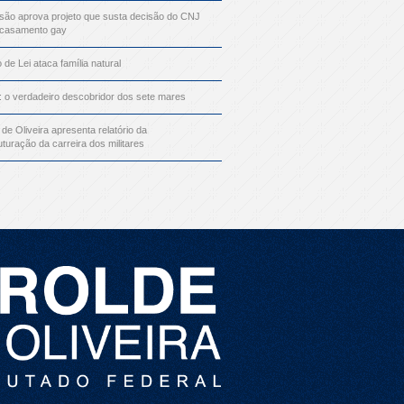
ão aprova projeto que susta decisão do CNJ
 casamento gay
o de Lei ataca família natural
: o verdadeiro descobridor dos sete mares
 de Oliveira apresenta relatório da
uturação da carreira dos militares