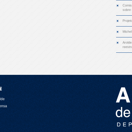
Comiss
sobre
Projet
Michel
Arolde
reestr
Ê
lde
rensa