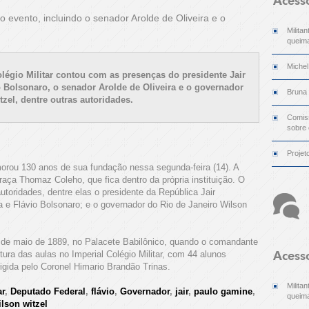
Acess
evento, incluindo o senador Arolde de Oliveira e o
Milita
queima
Michel
gio Militar contou com as presenças do presidente Jair
o Bolsonaro, o senador Arolde de Oliveira e o governador
Bruna
zel, dentre outras autoridades.
Comiss
sobre
Projet
morou 130 anos de sua fundação nessa segunda-feira (14). A
raça Thomaz Coleho, que fica dentro da própria instituição. O
toridades, dentre elas o presidente da República Jair
a e Flávio Bolsonaro; e o governador do Rio de Janeiro Wilson
06 de maio de 1889, no Palacete Babilônico, quando o comandante
ura das aulas no Imperial Colégio Militar, com 44 alunos
Acess
irigida pelo Coronel Himario Brandão Trinas.
Milita
ar
,
Deputado Federal
,
flávio
,
Governador
,
jair
,
paulo gamine
,
queima
ilson witzel