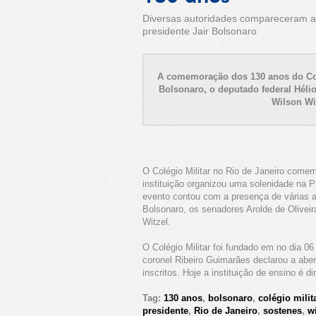
Diversas autoridades compareceram ao 
presidente Jair Bolsonaro
A comemoração dos 130 anos do Colé
Bolsonaro, o deputado federal Héli
Wilson Wit
O Colégio Militar no Rio de Janeiro come
instituição organizou uma solenidade na P
evento contou com a presença de várias au
Bolsonaro, os senadores Arolde de Oliveir
Witzel.
O Colégio Militar foi fundado em no dia 
coronel Ribeiro Guimarães declarou a abert
inscritos. Hoje a instituição de ensino é d
Tag:
130 anos
,
bolsonaro
,
colégio milit
presidente
,
Rio de Janeiro
,
sostenes
,
w