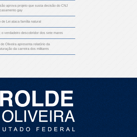
ão aprova projeto que susta decisão do CNJ
 casamento gay
o de Lei ataca família natural
: o verdadeiro descobridor dos sete mares
 de Oliveira apresenta relatório da
uturação da carreira dos militares