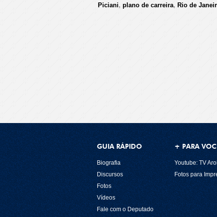
Piciani
,
plano de carreira
,
Rio de Janei
GUIA RÁPIDO
+ PARA VOC
Biografia
Youtube: TV Aro
Discursos
Fotos para Imp
Fotos
Vídeos
Fale com o Deputado