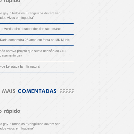
o rápido
nte gay: “Todos os Evangélicos devem ser
dos vivos em fogueira”
: o verdadeiro descobridor dos sete mares
 Karla comemora 25 anos em festa na MK Music
ão aprova projeto que susta decisão do CNJ
 casamento gay
o de Lei ataca família natural
MAIS
COMENTADAS
o rápido
nte gay: “Todos os Evangélicos devem ser
dos vivos em fogueira”