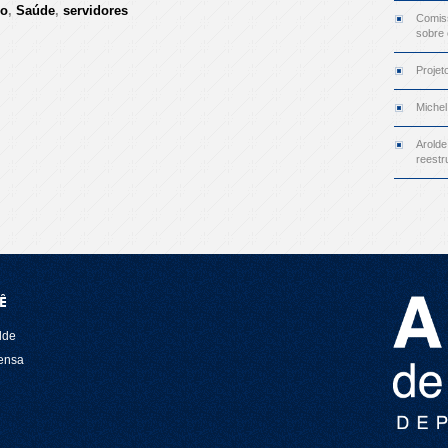
ro
,
Saúde
,
servidores
Comiss
sobre
Projet
Michel
Arolde
reestr
Ê
lde
rensa