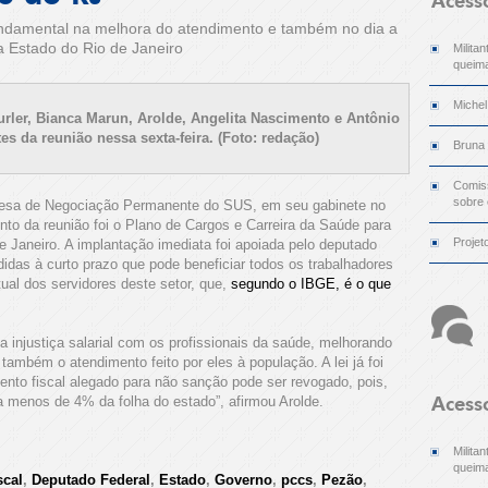
Acess
ndamental na melhora do atendimento e também no dia a
a Estado do Rio de Janeiro
Milita
queima
Michel
urler, Bianca Marun, Arolde, Angelita Nascimento e Antônio
s da reunião nessa sexta-feira. (Foto: redação)
Bruna
Comiss
sobre
Mesa de Negociação Permanente do SUS, em seu gabinete no
unto da reunião foi o Plano de Cargos e Carreira da Saúde para
Projet
e Janeiro. A implantação imediata foi apoiada pelo deputado
idas à curto prazo que pode beneficiar todos os trabalhadores
ual dos servidores deste setor, que,
segundo o IBGE, é o que
a injustiça salarial com os profissionais da saúde, melhorando
ambém o atendimento feito por eles à população. A lei já foi
nto fiscal alegado para não sanção pode ser revogado, pois,
menos de 4% da folha do estado”, afirmou Arolde.
Acess
Milita
queima
scal
,
Deputado Federal
,
Estado
,
Governo
,
pccs
,
Pezão
,