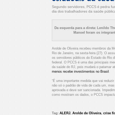
Segundo servidores, PCCS é pedra fu
dia dos trabalhadores da saúde públic
Da esquerda para a direta: Lenildo Th
Manoel foram os integrante
Arolde de Oliveira recebeu membros da 
Rio de Janeiro, na sexta-feira (27). O ass
os servidores públicos do Estado do Rio d
federal. O PCCS é uma das principais med
da saúde do RJ, pois mudará o patamar at
menos recebe investimentos no Brasil
.
“É uma importante medida que vai reduzir 
não só o padrão de vida de cada um, mas t
aprovada e deve ser sancionada. Impedime
como mostram os dados, o PCCS impacta 
Tag:
ALERJ
,
Arolde de Oliveira
,
crise fi