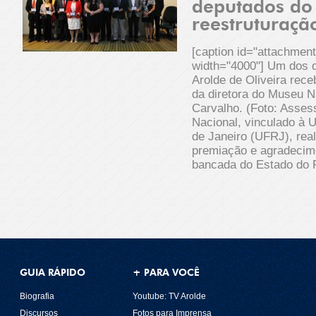
deputados do 
reestruturaçã
[caption id="attachmen
width="4000"] Um dos 
Arolde de Oliveira re
da diretora do Museu 
Carvalho. (Foto: Asses
Nacional, vinculado à 
de Janeiro (UFRJ), rea
premiação e agradecim
bancada do Estado do R
GUIA RÁPIDO
+ PARA VOCÊ
Biografia
Youtube: TV Arolde
Discursos
Fotos para Imprensa