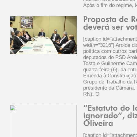
Após o fim do regime, 
Proposta de R
deverá ser v
[caption id="attachmen
width="3216"] Arolde di
política com outros par
deputados do PSD Arold
Tosta e Guilherme Cam
quarta-feira (6), da ent
Emenda à Constituição
Grupo de Trabalho da R
presidente da Câmara,
RN). O
“Estatuto do 
ignorado”, di
Oliveira
[caption id="attachmen