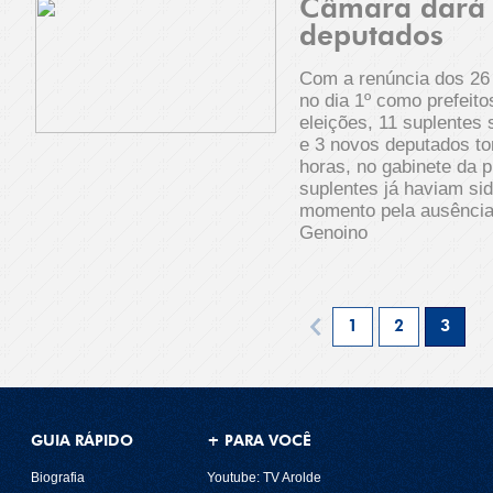
Câmara dará 
deputados
Com a renúncia dos 26
no dia 1º como prefeito
eleições, 11 suplentes 
e 3 novos deputados to
horas, no gabinete da 
suplentes já haviam s
momento pela ausência 
Genoino
1
2
3
GUIA RÁPIDO
+ PARA VOCÊ
Biografia
Youtube: TV Arolde