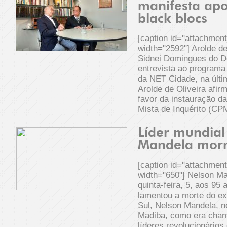
manifesta apo
black blocs
[caption id="attachmen
width="2592"] Arolde de
Sidnei Domingues do D
entrevista ao programa
da NET Cidade, na últ
Arolde de Oliveira afir
favor da instauração d
Mista de Inquérito (CPM
Líder mundial
Mandela morr
[caption id="attachmen
width="650"] Nelson Ma
quinta-feira, 5, aos 95
lamentou a morte do ex
Sul, Nelson Mandela, ne
Madiba, como era cham
líderes revolucionários 