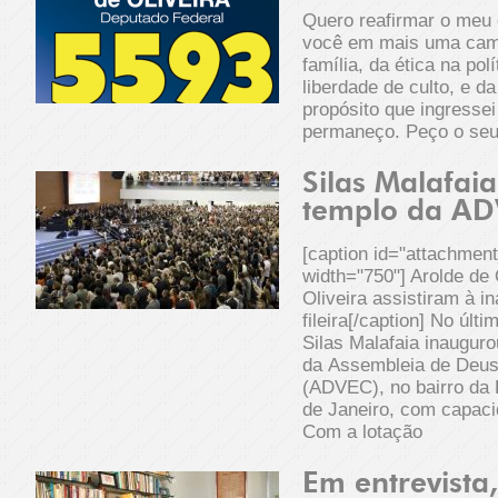
Quero reafirmar o meu
você em mais uma cam
família, da ética na pol
liberdade de culto, e 
propósito que ingressei
permaneço. Peço o seu
Silas Malafai
templo da AD
[caption id="attachmen
width="750"] Arolde de 
Oliveira assistiram à i
fileira[/caption] No últ
Silas Malafaia inaugur
da Assembleia de Deus 
(ADVEC), no bairro da 
de Janeiro, com capaci
Com a lotação
Em entrevista