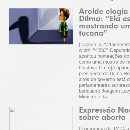
Arolde elogia
Dilma: “Ela es
mostrando um
tucana”
[caption id="attachmen
width="4256"] Deputado
apontou nomeações do 
como uma mostra de m
Gustavo Lima)[/caption
presidente de Dilma Ro
anos de governo está d
parlamentares surpres
banqueiro Joaquim Lev
Ministério da
Expressão Nac
sobre aborto
O programa da TV Câma