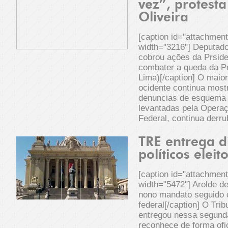
vez”, protest
Oliveira
[caption id="attachmen
width="3216"] Deputado 
cobrou ações da Prside
combater a queda da Pe
Lima)[/caption] O maio
ocidente continua most
denuncias de esquema i
levantadas pela Operaç
Federal, continua derr
TRE entrega d
políticos elei
[caption id="attachmen
width="5472"] Arolde d
nono mandato seguido
federal[/caption] O Trib
entregou nessa segunda
reconhece de forma ofic