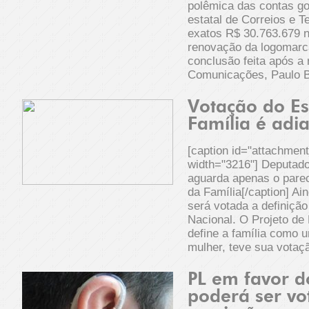
polêmica das contas g
estatal de Correios e T
exatos R$ 30.763.679 n
renovação da logomarca
conclusão feita após a 
Comunicações, Paulo 
Votação do Es
Família é adi
[caption id="attachmen
width="3216"] Deputado
aguarda apenas o parec
da Família[/caption] A
será votada a definiçã
Nacional. O Projeto de 
define a família como 
mulher, teve sua votaç
PL em favor do
poderá ser v