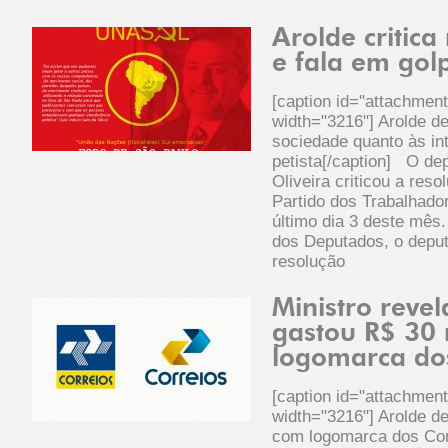
Arolde critica
e fala em golp
[caption id="attachmen
width="3216"] Arolde de 
sociedade quanto às i
petista[/caption] O dep
Oliveira criticou a reso
Partido dos Trabalhado
último dia 3 deste mês
dos Deputados, o depu
resolução
Ministro reve
gastou R$ 30 
logomarca do
[caption id="attachmen
width="3216"] Arolde de
com logomarca dos Cor