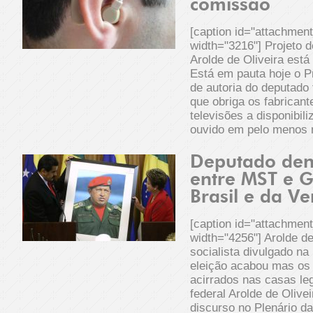
comissão
[caption id="attachmen
width="3216"] Projeto d
Arolde de Oliveira está
Está em pauta hoje o Pr
de autoria do deputado 
que obriga os fabricant
televisões a disponibil
ouvido em pelo menos
Deputado den
entre MST e 
Brasil e da V
[caption id="attachmen
width="4256"] Arolde d
socialista divulgado na
eleição acabou mas os
acirrados nas casas le
federal Arolde de Oliv
discurso no Plenário 