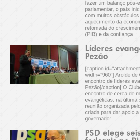
fazer um balanço pós-e
parlamentar, o país inic
com muitos obstáculos
aquecimento da econom
retomada do cresciment
(PIB) e da confiança
Líderes evang
Pezão
[caption id="attachmen
width="960"] Arolde de 
encontro de líderes ev
Pezão[/caption] O Club
encontro de cerca de mi
evangélicas, na última 
reunião organizada pelo 
criada para dar apoio a
governador
PSD elege sei