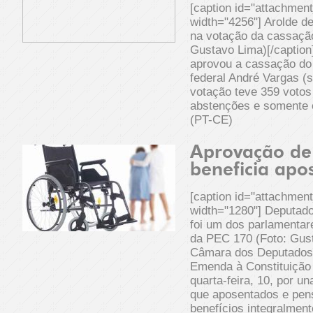
[caption id="attachmen
width="4256"] Arolde de
na votação da cassação
Gustavo Lima)[/captio
aprovou a cassação do
federal André Vargas (s
votação teve 359 votos 
abstenções e somente 
(PT-CE)
Aprovação de
beneficia apo
[caption id="attachmen
width="1280"] Deputado 
foi um dos parlamentar
da PEC 170 (Foto: Gust
Câmara dos Deputados 
Emenda à Constituição 
quarta-feira, 10, por un
que aposentados e pen
benefícios integralment