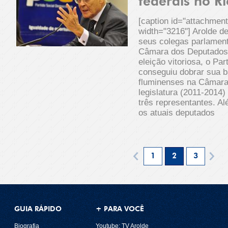
federais no R
[caption id="attachmen
width="3216"] Arolde d
seus colegas parlamen
Câmara dos Deputados
eleição vitoriosa, o Pa
conseguiu dobrar sua 
fluminenses na Câmara
legislatura (2011-2014)
três representantes. Al
os atuais deputados
1
2
3
GUIA RÁPIDO
+ PARA VOCÊ
Biografia
Youtube: TV Arolde