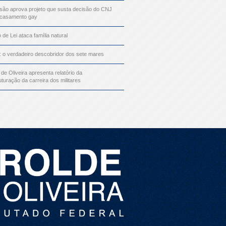
ão aprova projeto que susta decisão do CNJ
 casamento gay
o de Lei ataca família natural
: o verdadeiro descobridor dos sete mares
 de Oliveira apresenta relatório da
uturação da carreira dos militares