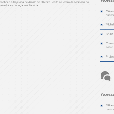
Acess
Conheça a trajetória de Arolde de Oliveira. Visite o Centro de Memória do
senador e conheça sua história.
Milita
queima
Michel
Bruna
Comiss
sobre
Projet
Acess
Milita
queima