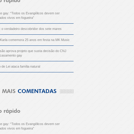
o rápido
nte gay: “Todos os Evangélicos devem ser
dos vivos em fogueira”
: o verdadeiro descobridor dos sete mares
 Karla comemora 25 anos em festa na MK Music
ão aprova projeto que susta decisão do CNJ
 casamento gay
o de Lei ataca família natural
MAIS
COMENTADAS
o rápido
nte gay: “Todos os Evangélicos devem ser
dos vivos em fogueira”