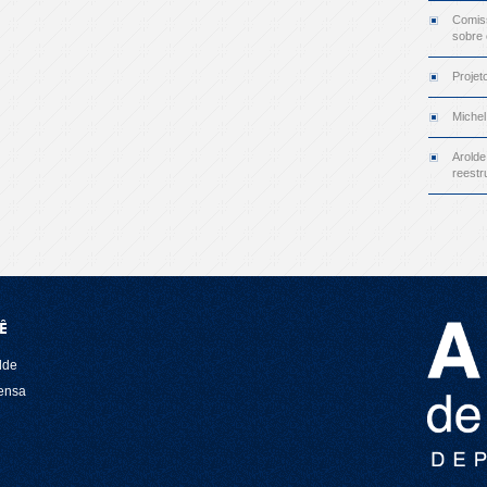
Comiss
sobre
Projet
Michel
Arolde
reestr
Ê
lde
rensa