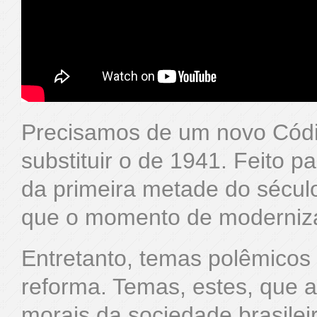
Precisamos de um novo Códi
substituir o de 1941. Feito 
da primeira metade do século
que o momento de modernizá-
Entretanto, temas polêmicos
reforma. Temas, estes, que at
morais da sociedade brasileir