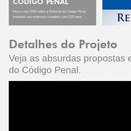
CÓDIGO PENAL
Peça o seu DVD sobre a Reforma do Código Penal
enviando seu endereço completo com CEP para
aroldedeoliveira@aroldedeoliveira.com.br
Detalhes do Projeto
Veja as absurdas propostas
do Código Penal.