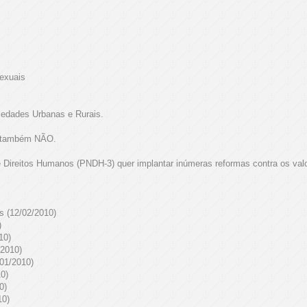
exuais
iedades Urbanas e Rurais.
u também NÃO.
 Direitos Humanos (PNDH-3) quer implantar inúmeras reformas contra os valor
s (12/02/2010)
)
10)
/2010)
/01/2010)
0)
0)
10)