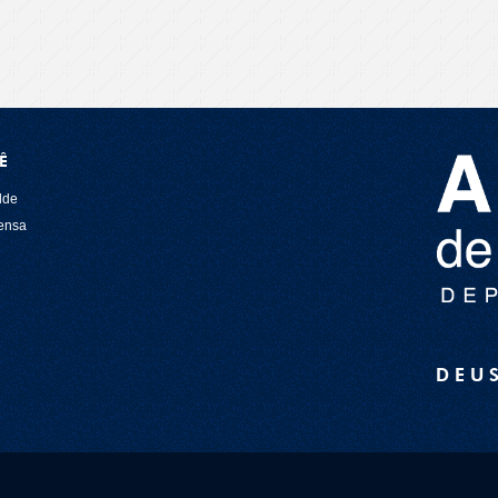
Ê
lde
rensa
DEU