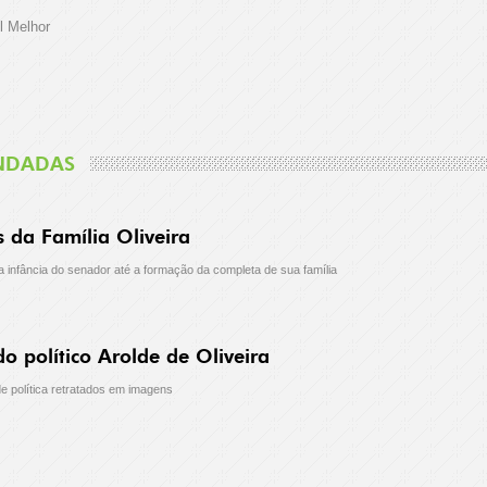
l Melhor
NDADAS
da Família Oliveira
a infância do senador até a formação da completa de sua família
o político Arolde de Oliveira
e política retratados em imagens