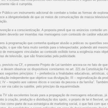
esmente não é cumprida.
er Público um instrumento adicional de combate a todas as formas de explora
elece a obrigatoriedade de que os meios de comunicações de massa televisivo
mação.
revenção e a conscientização. A proposta prevê que os anúncios conterão um 
ambém deverão ser inseridas nas mensagens com conteúdo de caráter educati
ens à programação que contenha qualquer alusão a práticas ou questões sex
ção, o que não faria muito sentido para o telespectador, podendo até mesmo g
ão de mensagens vinculadas ao conteúdo exibido torna a exigência mais objet
as de televisão, que são financiadas pela publicidade.
, previsto na CF, o presente Projeto de Lei também ancora-se no fato de que
e devem observar os dispositivos constantes no art. 221 da Constituição Fe
s seguintes princípios: I – preferência a finalidades educativas, artísticas, 
odução independente que objetive sua divulgação; III – regionalização da produç
i; IV – respeito aos valores éticos e sociais da pessoa e da família”. Tam
ser via cabo ou satélite, pelo princípio da equanimidade.
de TV são excelentes locais para a propagação de mensagens educativas, já
ito à criação, produção e distribuição dos spots, o projeto de lei é flexível,
zi-los como parte de sua estratégica de marketing social, o que fará com qu