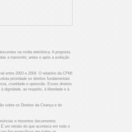
escentes na mídia eletrônica. A proposta
as a transmitir, antes e após a exibição
al entre 2003 e 2004. O relatório da CPMI
luta prioridade os direitos fundamentais
ncia, crueldade e opressão. Esses direitos
à dignidade, ao respeito, à liberdade e à
ão sobre os Direitos da Criança e do
enúncias e trezentos documentos
s. É um retrato do que acontece em todo o
 com fim específicos em todos os