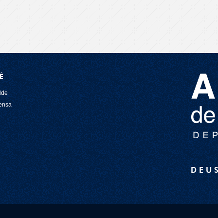
Ê
lde
rensa
DEU