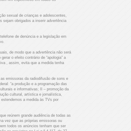
ção sexual de crianças e adolescentes,
s sejam obrigados a inserir advertência
telefone de denúncia e a legislação em
vo.
uais, de modo que a advertência não será
erar o efeito contrário de “apologia” a
iva , assim, evita que a medida tenha
 as emissoras da radiodifusão de sons e
deral: “a produção e a programação das
culturais e informativas; II – promoção da
ão cultural, artística e jornalística,
bém estendemos a medida às TVs por
 que reúnem grande audiência de todas as
 uma vez que as próprias emissoras ou
e nem todos os anúncios tenham que ser