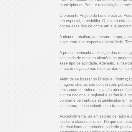
municípios do País, e a legislação simpl
O presente Projeto de Lei oferece ao Pod
em especial, a pedofilia. O projeto estab
contra esse tipo de crime em sua progra
A ideia é trabalhar, ao mesmo tempo, a p
vigor, com sua respectiva penalidade. T
A proposta vincula a exibição das mensag
veiculada de maneira aleatória na programa
esse tipo de atividade. Ademais, a inserç
impacto negativo nas receitas das emissor
Além de se basear no Direito à Informação
imagens abertas são concessões públicas 
emissoras de rádio e televisão atenderão ao
cultura nacional e regional e estímulo à pr
conforme percentuais estabelecidos em le
assinatura, independente de a transmissão 
Adicionalmente, as emissoras de rádio e 
idades e classes sociais. No que diz respe
distribuidoras de conteúdo poderão produ