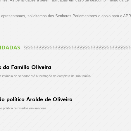
ntes. As penalidades a serem aplicadas em caso de descumprimento da Lei sã
ra apresentamos, solicitamos dos Senhores Parlamentares o apoio para a A
NDADAS
da Família Oliveira
a infância do senador até a formação da completa de sua família
o político Arolde de Oliveira
e política retratados em imagens