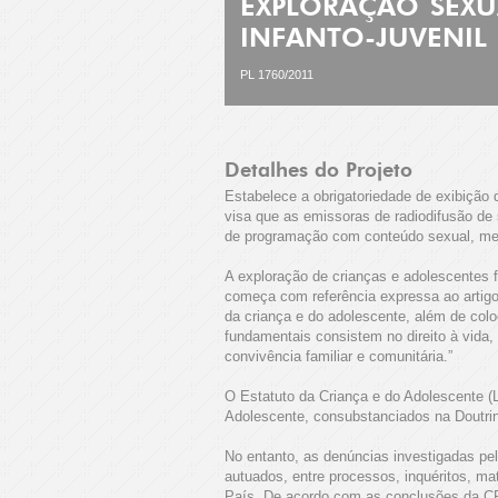
EXPLORAÇÃO SEXU
INFANTO-JUVENIL
PL 1760/2011
Detalhes do Projeto
Estabelece a obrigatoriedade de exibição
visa que as emissoras de radiodifusão de 
de programação com conteúdo sexual, men
A exploração de crianças e adolescentes 
começa com referência expressa ao artigo 
da criança e do adolescente, além de colo
fundamentais consistem no direito à vida, 
convivência familiar e comunitária.”
O Estatuto da Criança e do Adolescente (L
Adolescente, consubstanciados na Doutrina
No entanto, as denúncias investigadas p
autuados, entre processos, inquéritos, mat
País. De acordo com as conclusões da CPM