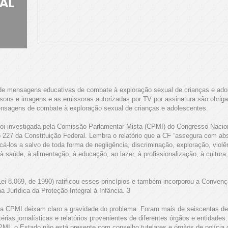
AL
 de mensagens educativas de combate à exploração sexual de crianças e adol
sons e imagens e as emissoras autorizadas por TV por assinatura são obrigad
sagens de combate à exploração sexual de crianças e adolescentes.
foi investigada pela Comissão Parlamentar Mista (CPMI) do Congresso Nacion
227 da Constituição Federal. Lembra o relatório que a CF “assegura com abso
cá-los a salvo de toda forma de negligência, discriminação, exploração, violê
à saúde, à alimentação, à educação, ao lazer, à profissionalização, à cultura, 
ei 8.069, de 1990) ratificou esses princípios e também incorporou a Convenç
 Jurídica da Proteção Integral à Infância. 3
ela CPMI deixam claro a gravidade do problema. Foram mais de seiscentas d
érias jornalísticas e relatórios provenientes de diferentes órgãos e entidade
I, o Estado não está presente com conselho tutelares e órgãos de polícia