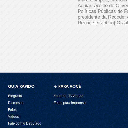
Aguiar; Arolde de Olive
Políticas Públicas do 
presidente da Recode; e
Recode.[/caption] Os a
GUIA RÁPIDO
+ PARA VOCÊ
Biografia
Youtube: TV Arolde
Discursos
Fotos para Imprensa
Fotos
Vídeos
Fale com o Deputado