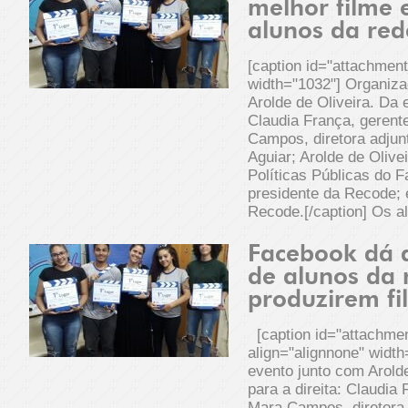
melhor filme
alunos da red
[caption id="attachmen
width="1032"] Organiza
Arolde de Oliveira. Da 
Claudia França, gerent
Campos, diretora adjun
Aguiar; Arolde de Olive
Políticas Públicas do 
presidente da Recode; e
Recode.[/caption] Os a
Facebook dá a
de alunos da 
produzirem fi
[caption id="attachme
align="alignnone" widt
evento junto com Arold
para a direita: Claudia
Mara Campos, diretora 