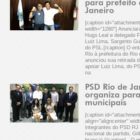
para prefeito
Janeiro
[caption id="attachmen
width="1280"] Anunciar
Hugo Leal e delegado 
Luiz Lima, Sargento Gu
do PSL.[/caption] O en
Rio à prefeitura do Rio
anunciou sua retirada da
apoiar Luiz Lima, do PS
na
PSD Rio de Ja
organiza para
municipais
[caption id="attachmen
align="aligncenter" wid
integrantes do PSD RJ 
nacional do partido, Gi
branca).[/caption] O pr