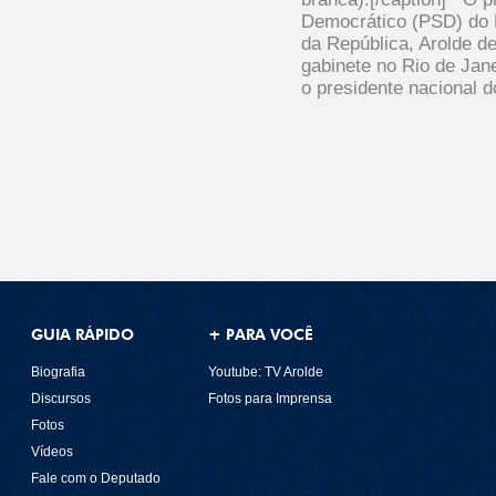
Democrático (PSD) do 
da República, Arolde d
gabinete no Rio de Jane
o presidente nacional 
GUIA RÁPIDO
+ PARA VOCÊ
Biografia
Youtube: TV Arolde
Discursos
Fotos para Imprensa
Fotos
Vídeos
Fale com o Deputado