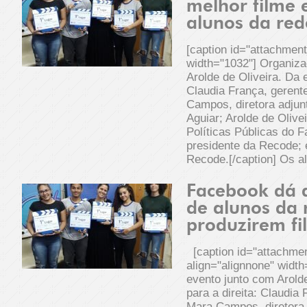
melhor filme
alunos da red
[caption id="attachmen
width="1032"] Organiza
Arolde de Oliveira. Da 
Claudia França, gerent
Campos, diretora adjun
Aguiar; Arolde de Olive
Políticas Públicas do 
presidente da Recode; e
Recode.[/caption] Os a
Facebook dá a
de alunos da 
produzirem fi
[caption id="attachme
align="alignnone" widt
evento junto com Arold
para a direita: Claudia
Mara Campos, diretora 