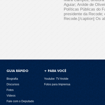
Aguiar; Arolde de Olive
Políticas Públicas do 
presidente da Recode; e
Recode.[/caption] Os a
GUIA RÁPIDO
+ PARA VOCÊ
Biografia
Youtube: TV Arolde
Discursos
Fotos para Imprensa
Fotos
Vídeos
Fale com o Deputado