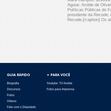
Aguiar; Arolde de Olive
Políticas Públicas do 
presidente da Recode; e
Recode.[/caption] Os a
GUIA RÁPIDO
+ PARA VOCÊ
Biografia
Youtube: TV Arolde
Discursos
Fotos para Imprensa
Fotos
Vídeos
Fale com o Deputado