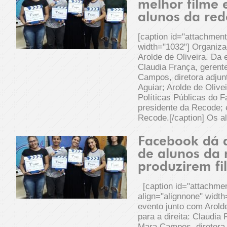
melhor filme
alunos da red
[caption id="attachmen
width="1032"] Organiza
Arolde de Oliveira. Da 
Claudia França, gerent
Campos, diretora adjun
Aguiar; Arolde de Olive
Políticas Públicas do 
presidente da Recode; e
Recode.[/caption] Os a
Facebook dá a
de alunos da 
produzirem fi
[caption id="attachme
align="alignnone" widt
evento junto com Arold
para a direita: Claudia
Mara Campos, diretora 