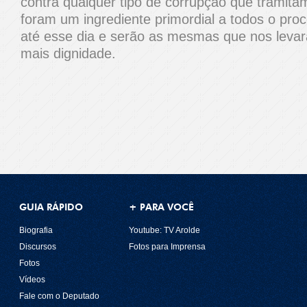
contra qualquer tipo de corrupção que tramitam
foram um ingrediente primordial a todos o pro
até esse dia e serão as mesmas que nos leva
mais dignidade.
GUIA RÁPIDO
+ PARA VOCÊ
Biografia
Youtube: TV Arolde
Discursos
Fotos para Imprensa
Fotos
Vídeos
Fale com o Deputado