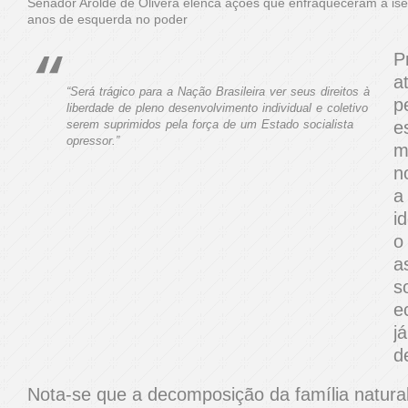
Senador Arolde de Olivera elenca ações que enfraqueceram a is
anos de esquerda no poder
P
a
“Será trágico para a Nação Brasileira ver seus direitos à
p
liberdade de pleno desenvolvimento individual e coletivo
serem suprimidos pela força de um Estado socialista
e
opressor.”
m
n
a
i
o
a
s
e
j
d
Nota-se que a decomposição da família natural 