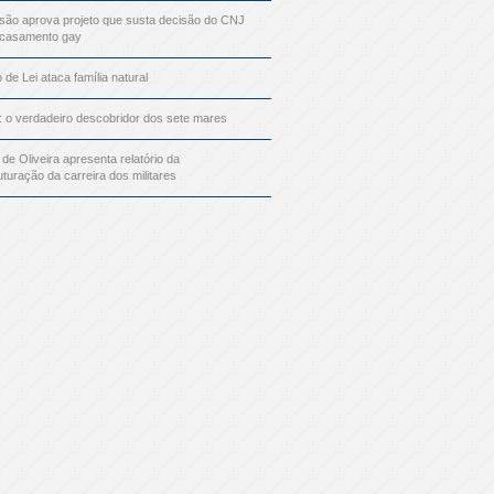
ão aprova projeto que susta decisão do CNJ
 casamento gay
o de Lei ataca família natural
: o verdadeiro descobridor dos sete mares
 de Oliveira apresenta relatório da
uturação da carreira dos militares