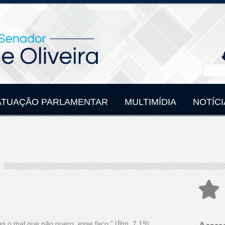
ATUAÇÃO PARLAMENTAR
MULTIMÍDIA
NOTÍCI
s o mal que não quero, esse faço.” (Rm. 7.19)