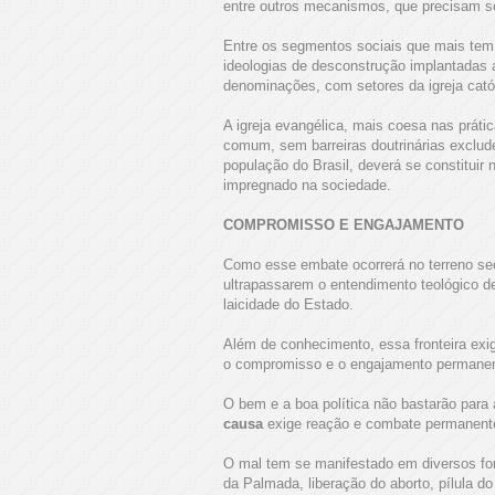
entre outros mecanismos, que precisam 
Entre os segmentos sociais que mais te
ideologias de desconstrução implantadas a
denominações, com setores da igreja catól
A igreja evangélica, mais coesa nas práti
comum, sem barreiras doutrinárias exclud
população do Brasil, deverá se constituir
impregnado na sociedade.
COMPROMISSO E ENGAJAMENTO
Como esse embate ocorrerá no terreno secu
ultrapassarem o entendimento teológico de
laicidade do Estado.
Além de conhecimento, essa fronteira exig
o compromisso e o engajamento permanen
O bem e a boa política não bastarão para 
causa
exige reação e combate permanentes
O mal tem se manifestado em diversos for
da Palmada, liberação do aborto, pílula d