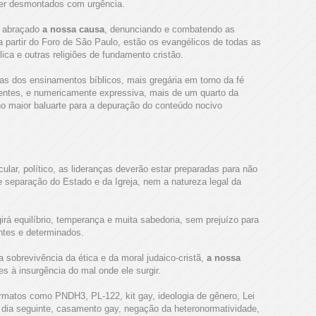
ser desmontados com urgência.
m abraçado
a nossa causa
, denunciando e combatendo as
 partir do Foro de São Paulo, estão os evangélicos de todas as
ica e outras religiões de fundamento cristão.
cas dos ensinamentos bíblicos, mais gregária em torno da fé
entes, e numericamente expressiva, mais de um quarto da
 no maior baluarte para a depuração do conteúdo nocivo
lar, político, as lideranças deverão estar preparadas para não
 separação do Estado e da Igreja, nem a natureza legal da
irá equilíbrio, temperança e muita sabedoria, sem prejuízo para
tes e determinados.
a sobrevivência da ética e da moral judaico-cristã,
a nossa
 à insurgência do mal onde ele surgir.
matos como PNDH3, PL-122, kit gay, ideologia de gênero, Lei
o dia seguinte, casamento gay, negação da heteronormatividade,