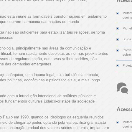
Acess
Milita
l não está imune às formidáveis transformações em andamento
queima
s, que ocorrem na maioria das nações do mundo.
Michel
 não são suficientes para estabilizar tais relações, se torna
pessoas.
Bruna
cnologia, principalmente nas áreas da comunicação e
Comiss
artificial, tornam rapidamente obsoletas as normas preexistentes
sobre
essos de regulamentação, com seus velhos padrões, não
ume das demandas emergentes.
Projet
ço anárquico, uma lacuna legal, cuja turbulência impacta,
des políticas, econômicas e psicossociais e, a mais longo
ada com a introdução intencional de políticas públicas e
os fundamentos culturais judaico-cristãos da sociedade
Acess
ão Paulo em 1990, quando os ideólogos da esquerda reunidos
eio de chegar ao poder, optando pela via pacífica gramscista
Milita
queima
 desconstrução gradual dos valores sócios-culturais, implantar o