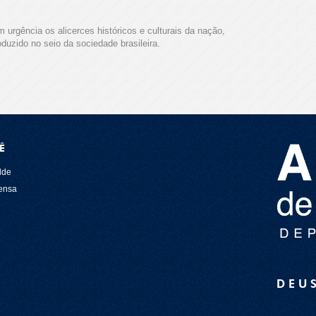
 urgência os alicerces históricos e culturais da nação,
oduzido no seio da sociedade brasileira.
Ê
lde
rensa
DEU