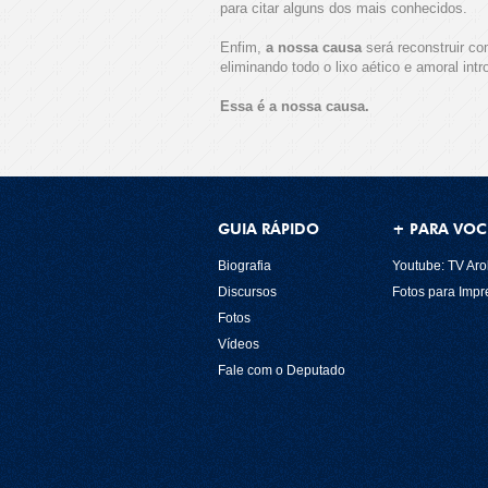
para citar alguns dos mais conhecidos.
Enfim,
a nossa causa
será reconstruir com
eliminando todo o lixo aético e amoral intr
Essa é a nossa causa.
GUIA RÁPIDO
+ PARA VOC
Biografia
Youtube: TV Aro
Discursos
Fotos para Imp
Fotos
Vídeos
Fale com o Deputado