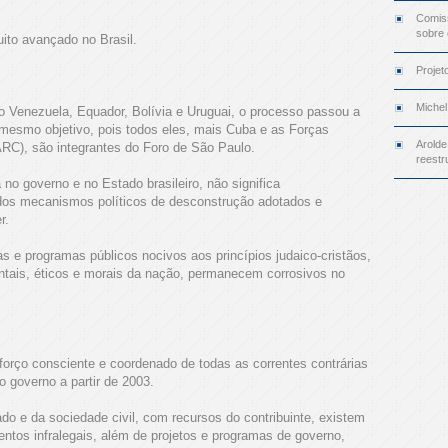
Comiss
sobre
uito avançado no Brasil.
Projet
Michel
 Venezuela, Equador, Bolívia e Uruguai, o processo passou a
mesmo objetivo, pois todos eles, mais Cuba e as Forças
Arolde
RC), são integrantes do Foro de São Paulo.
reestr
 no governo e no Estado brasileiro, não significa
dos mecanismos políticos de desconstrução adotados e
r.
as e programas públicos nocivos aos princípios judaico-cristãos,
ais, éticos e morais da nação, permanecem corrosivos no
orço consciente e coordenado de todas as correntes contrárias
 governo a partir de 2003.
o e da sociedade civil, com recursos do contribuinte, existem
entos infralegais, além de projetos e programas de governo,