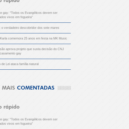
o rápido
nte gay: “Todos os Evangélicos devem ser
dos vivos em fogueira”
: o verdadeiro descobridor dos sete mares
 Karla comemora 25 anos em festa na MK Music
ão aprova projeto que susta decisão do CNJ
 casamento gay
o de Lei ataca família natural
MAIS
COMENTADAS
o rápido
nte gay: “Todos os Evangélicos devem ser
dos vivos em fogueira”