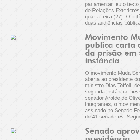
parlamentar leu o text
de Relações Exteriores
quarta-feira (27). O pol
duas audiências pública
Movimento M
publica carta 
da prisão em
instãncia
O movimento Muda Sen
aberta ao presidente d
ministro Dias Toffoli, 
segunda instância, ness
senador Arolde de Oliv
integrantes, o movime
assinado no Senado Fed
de 41 senadores. Segue
Senado aprov
previdência