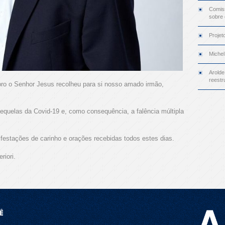
Comiss
sobre
Projet
Michel
Arolde
reestr
ro o Senhor Jesus recolheu para si nosso amado irmão,
 sequelas da Covid-19 e, como consequência, a falência múltipla
festações de carinho e orações recebidas todos estes dias.
riori.
Ê