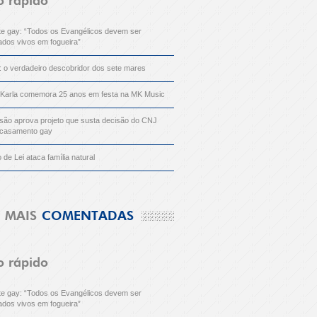
o rápido
nte gay: “Todos os Evangélicos devem ser
dos vivos em fogueira”
: o verdadeiro descobridor dos sete mares
 Karla comemora 25 anos em festa na MK Music
ão aprova projeto que susta decisão do CNJ
 casamento gay
o de Lei ataca família natural
MAIS
COMENTADAS
o rápido
nte gay: “Todos os Evangélicos devem ser
dos vivos em fogueira”