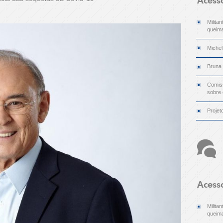
Acess
Milita
queima
Michel
Bruna
Comiss
sobre
Projet
Acess
Milita
queima