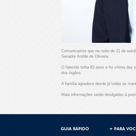
Comunicamos que na noite de 21 de outub
Senador Arolde de Oliveira.
O falecido tinha 83 anos e foi vítima das
dos órgãos.
A família agradece desde já todas as mani
Mais informações serão divulgadas à poste
GUIA RÁPIDO
+ PARA VOC