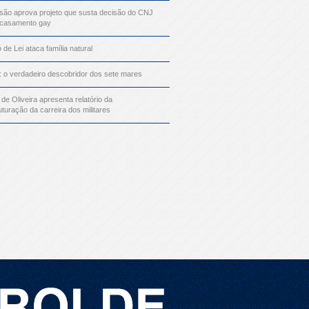
ão aprova projeto que susta decisão do CNJ
 casamento gay
o de Lei ataca família natural
: o verdadeiro descobridor dos sete mares
 de Oliveira apresenta relatório da
uturação da carreira dos militares