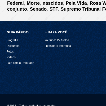
Federal
,
Morte
,
nascidos
,
Pela Vida
,
Rosa W
conjunto
,
Senado
,
STF
,
Supremo Tribunal F
GUIA RÁPIDO
+ PARA VOCÊ
Biografia
Youtube: TV Arolde
Discursos
Fotos para Imprensa
Fotos
Vídeos
Fale com o Deputado
@2013 – Todos os direitos reservados