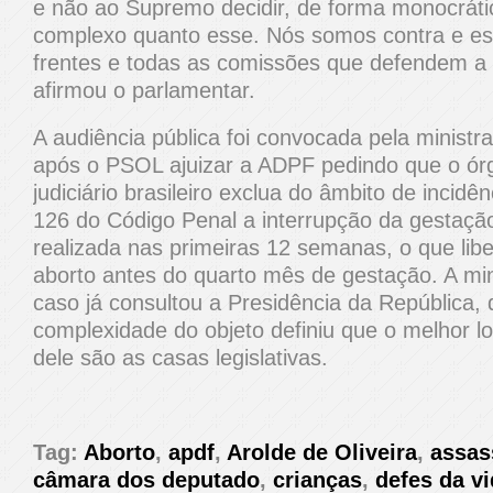
e não ao Supremo decidir, de forma monocráti
complexo quanto esse. Nós somos contra e e
frentes e todas as comissões que defendem a v
afirmou o parlamentar.
A audiência pública foi convocada pela minist
após o PSOL ajuizar a ADPF pedindo que o ó
judiciário brasileiro exclua do âmbito de incidê
126 do Código Penal a interrupção da gestação
realizada nas primeiras 12 semanas, o que libe
aborto antes do quarto mês de gestação. A mini
caso já consultou a Presidência da República, 
complexidade do objeto definiu que o melhor l
dele são as casas legislativas.
Tag:
Aborto
,
apdf
,
Arolde de Oliveira
,
assas
câmara dos deputado
,
crianças
,
defes da v