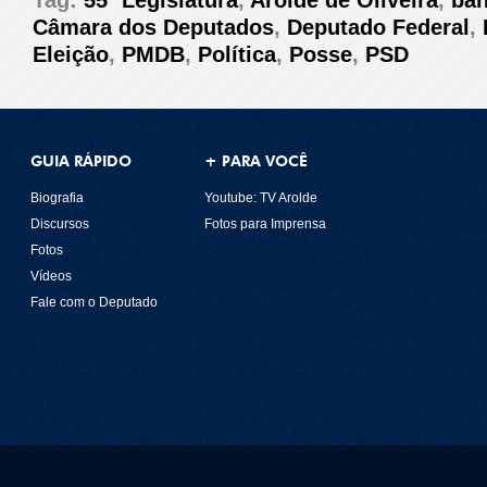
Tag:
55ª Legislatura
,
Arolde de Oliveira
,
ba
Câmara dos Deputados
,
Deputado Federal
,
Eleição
,
PMDB
,
Política
,
Posse
,
PSD
GUIA RÁPIDO
+ PARA VOCÊ
Biografia
Youtube: TV Arolde
Discursos
Fotos para Imprensa
Fotos
Vídeos
Fale com o Deputado