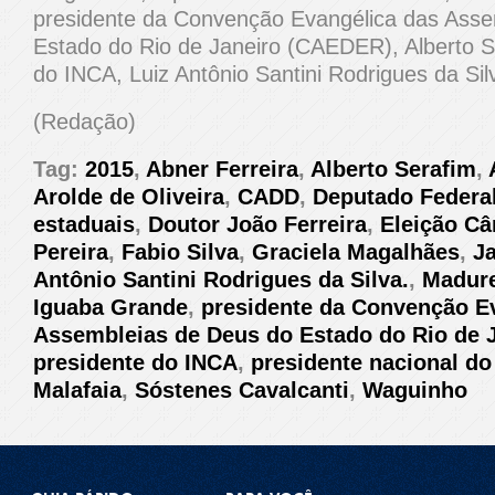
presidente da Convenção Evangélica das Asse
Estado do Rio de Janeiro (CAEDER), Alberto Se
do INCA, Luiz Antônio Santini Rodrigues da Sil
(Redação)
Tag:
2015
,
Abner Ferreira
,
Alberto Serafim
,
Arolde de Oliveira
,
CADD
,
Deputado Federa
estaduais
,
Doutor João Ferreira
,
Eleição C
Pereira
,
Fabio Silva
,
Graciela Magalhães
,
Ja
Antônio Santini Rodrigues da Silva.
,
Madure
Iguaba Grande
,
presidente da Convenção E
Assembleias de Deus do Estado do Rio de 
presidente do INCA
,
presidente nacional d
Malafaia
,
Sóstenes Cavalcanti
,
Waguinho