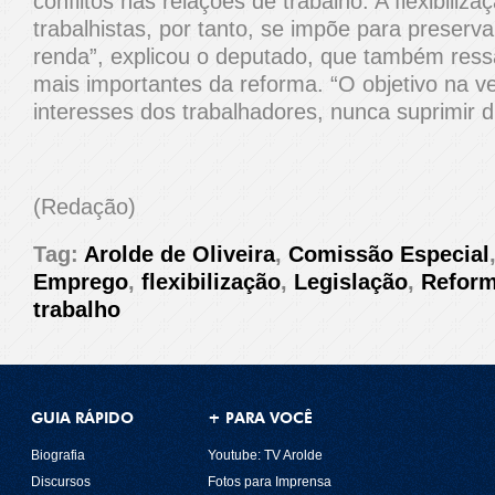
conflitos nas relações de trabalho. A flexibiliz
trabalhistas, por tanto, se impõe para preserva
renda”, explicou o deputado, que também ress
mais importantes da reforma. “O objetivo na v
interesses dos trabalhadores, nunca suprimir di
(Redação)
Tag:
Arolde de Oliveira
,
Comissão Especial
Emprego
,
flexibilização
,
Legislação
,
Reform
trabalho
GUIA RÁPIDO
+ PARA VOCÊ
Biografia
Youtube: TV Arolde
Discursos
Fotos para Imprensa