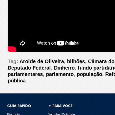
Tag:
Arolde de Oliveira
,
bilhões
,
Câmara do
Deputado Federal
,
Dinheiro
,
fundo partidári
parlamentares
,
parlamento
,
população
,
Ref
pública
GUIA RÁPIDO
+ PARA VOCÊ
Biografia
Youtube: TV Arolde