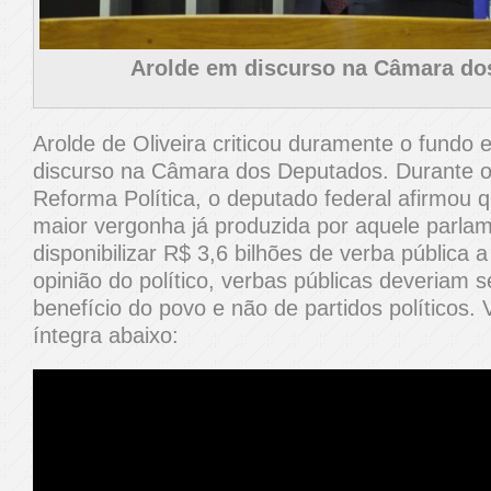
Arolde em discurso na Câmara do
Arolde de Oliveira criticou duramente o fundo el
discurso na Câmara dos Deputados. Durante o
Reforma Política, o deputado federal afirmou 
maior vergonha já produzida por aquele parlam
disponibilizar R$ 3,6 bilhões de verba pública a
opinião do político, verbas públicas deveriam 
benefício do povo e não de partidos políticos. 
íntegra abaixo: